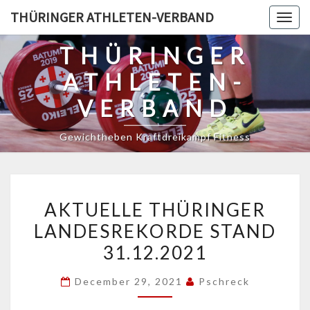
Skip
THÜRINGER ATHLETEN-VERBAND
Togg
to
navig
content
THÜRINGER
ATHLETEN-
VERBAND
Gewichtheben Kraftdreikampf Fitness
AKTUELLE
AKTUELLE THÜRINGER
THÜRINGER
LANDESREKORDE STAND
LANDESREKORDE
31.12.2021
STAND
31.12.2021
December 29, 2021
Pschreck