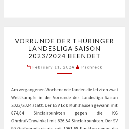
VORRUNDE
VORRUNDE DER THÜRINGER
DER
LANDESLIGA SAISON
THÜRINGER
2023/2024 BEENDET
LANDESLIGA
SAISON
February 11, 2024
Pschreck
2023/2024
BEENDET
Am vergangenen Wochenende fanden die letzten zwei
Wettkämpfe in der Vorrunde der Landesliga Saison
2023/2024 statt. Der ESV Lok Mühlhausen gewann mit
874,64 Sinclairpunkten gegen die KG
Ohrdruf/Crawinkel mit 826,54 Sinclairpunkten. Der SV
90 Gräfenroda siegte mit 1061,68 Punkten gegen die