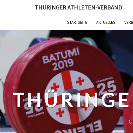
Skip
THÜRINGER ATHLETEN-VERBAND
to
content
STARTSEITE
AKTUELLES
VER
THÜRINGE
G