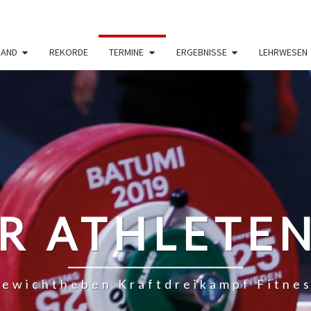
BAND
REKORDE
TERMINE
ERGEBNISSE
LEHRWESEN
R ATHLETE
ewichtheben Kraftdreikampf Fitne