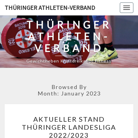
Skip
THÜRINGER ATHLETEN-VERBAND
Togg
to
navig
content
THÜRINGER
ATHLETEN-
VERBAND
Gewichtheben Kraftdreikampf Fitness
Browsed By
Month:
January 2023
AKTUELLER
AKTUELLER STAND
STAND
THÜRINGER LANDESLIGA
THÜRINGER
2022/2023
LANDESLIGA