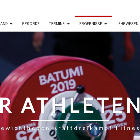
BAND
REKORDE
TERMINE
ERGEBNISSE
LEHRWESEN
R ATHLETE
ewichtheben Kraftdreikampf Fitne