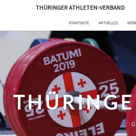
Skip
THÜRINGER ATHLETEN-VERBAND
to
content
STARTSEITE
AKTUELLES
VER
THÜRINGE
G