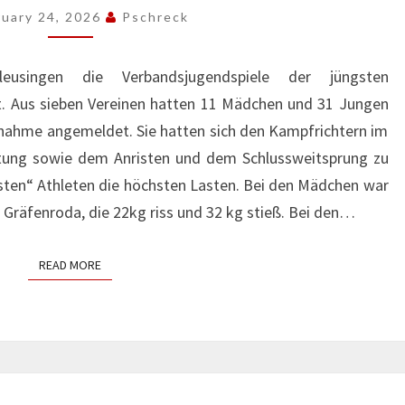
SCHLEUSINGEN
ruary 24, 2026
Pschreck
eusingen die Verbandsjugendspiele der jüngsten
t. Aus sieben Vereinen hatten 11 Mädchen und 31 Jungen
eilnahme angemeldet. Sie hatten sich den Kampfrichtern im
tung sowie dem Anristen und dem Schlussweitsprung zu
ltesten“ Athleten die höchsten Lasten. Bei den Mädchen war
s Gräfenroda, die 22kg riss und 32 kg stieß. Bei den…
READ MORE
READ MORE
3.