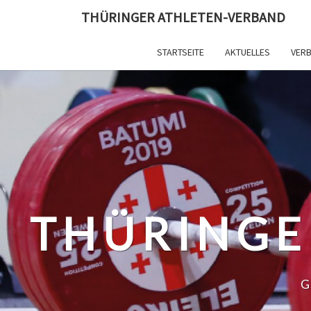
Skip
THÜRINGER ATHLETEN-VERBAND
to
content
STARTSEITE
AKTUELLES
VER
THÜRINGE
G