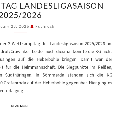
TAG LANDESLIGASAISON
WETTKAMPFTAG
2025/2026
LANDESLIGASAISON
2025/2026
ruary 23, 2026
Pschreck
er 3 Wettkampftag der Landesligasaison 2025/2026 an.
druf/Crawinkel. Leider auch diesmal konnte die KG nicht
eusingen auf die Heberbohle bringen. Damit war der
it für die Heimmannschaft. Die Siegpunkte im Reißen,
in Südthüringen. In Sömmerda standen sich die KG
 Gräfenroda auf der Heberbohle gegenüber. Hier ging es
äfenroda ging…
READ MORE
READ MORE