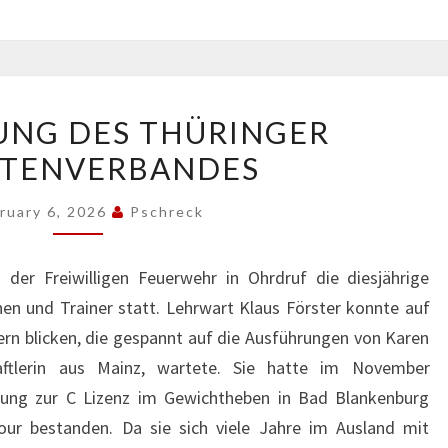
FORTBILDUNG
UNG DES THÜRINGER
DES
ETENVERBANDES
THÜRINGER
ATHLETENVERBANDES
ruary 6, 2026
Pschreck
er Freiwilligen Feuerwehr in Ohrdruf die diesjährige
nen und Trainer statt. Lehrwart Klaus Förster konnte auf
rn blicken, die gespannt auf die Ausführungen von Karen
haftlerin aus Mainz, wartete. Sie hatte im November
dung zur C Lizenz im Gewichtheben in Bad Blankenburg
ur bestanden. Da sie sich viele Jahre im Ausland mit