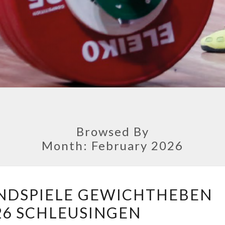
Browsed By
Month:
February 2026
VERBANDSJUGENDSPIELE
NDSPIELE GEWICHTHEBEN
GEWICHTHEBEN
026 SCHLEUSINGEN
14.2.2026