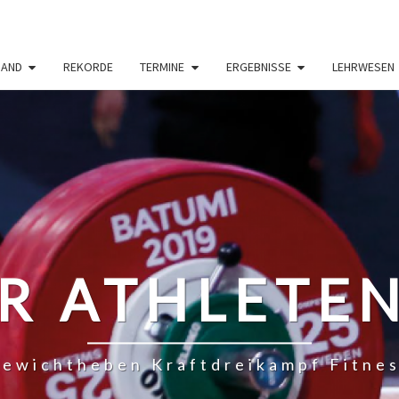
BAND
REKORDE
TERMINE
ERGEBNISSE
LEHRWESEN
R ATHLETE
ewichtheben Kraftdreikampf Fitne