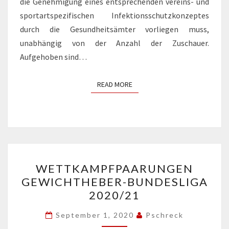
die Genehmigung eines entsprechenden vereins- und
sportartspezifischen Infektionsschutzkonzeptes
durch die Gesundheitsämter vorliegen muss,
unabhängig von der Anzahl der Zuschauer.
Aufgehoben sind…
READ MORE
READ MORE
WETTKAMPFPAARUNGEN
WETTKAMPFPAARUNGEN
GEWICHTHEBER-
GEWICHTHEBER-BUNDESLIGA
BUNDESLIGA
2020/21
2020/21
September 1, 2020
Pschreck