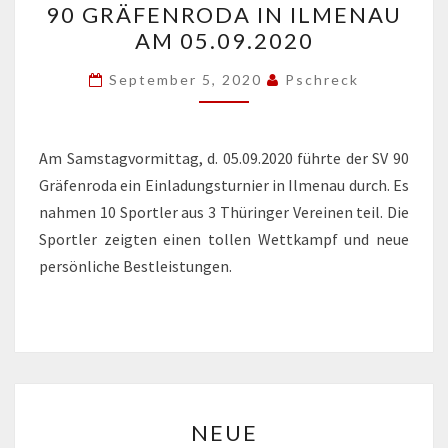
90 GRÄFENRODA IN ILMENAU
SV
AM 05.09.2020
90
GRÄFENRODA
September 5, 2020
Pschreck
IN
ILMENAU
AM
Am Samstagvormittag, d. 05.09.2020 führte der SV 90
05.09.2020
Gräfenroda ein Einladungsturnier in Ilmenau durch. Es
nahmen 10 Sportler aus 3 Thüringer Vereinen teil. Die
Sportler zeigten einen tollen Wettkampf und neue
persönliche Bestleistungen.
NEUE
NEUE
INFEKTIONSSCHUTZVER