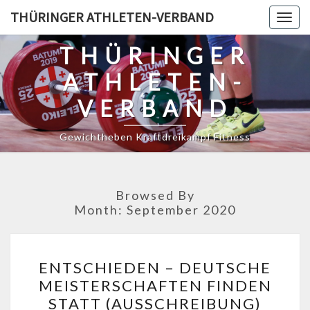
Skip
THÜRINGER ATHLETEN-VERBAND
Togg
to
navig
content
THÜRINGER
ATHLETEN-
VERBAND
Gewichtheben Kraftdreikampf Fitness
Browsed By
Month:
September 2020
ENTSCHIEDEN
ENTSCHIEDEN – DEUTSCHE
–
MEISTERSCHAFTEN FINDEN
DEUTSCHE
STATT (AUSSCHREIBUNG)
MEISTERSCHAFTEN