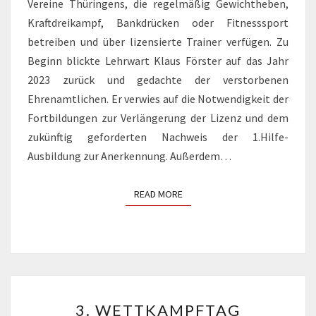
Vereine Thüringens, die regelmäßig Gewichtheben,
Kraftdreikampf, Bankdrücken oder Fitnesssport
betreiben und über lizensierte Trainer verfügen. Zu
Beginn blickte Lehrwart Klaus Förster auf das Jahr
2023 zurück und gedachte der verstorbenen
Ehrenamtlichen. Er verwies auf die Notwendigkeit der
Fortbildungen zur Verlängerung der Lizenz und dem
zukünftig geforderten Nachweis der 1.Hilfe-
Ausbildung zur Anerkennung. Außerdem…
READ MORE
READ MORE
3.
3. WETTKAMPFTAG
WETTKAMPFTAG