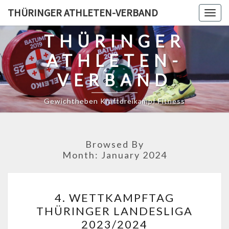
Skip
THÜRINGER ATHLETEN-VERBAND
Togg
to
navig
content
THÜRINGER
ATHLETEN-
VERBAND
Gewichtheben Kraftdreikampf Fitness
Browsed By
Month:
January 2024
4.
4. WETTKAMPFTAG
WETTKAMPFTAG
THÜRINGER LANDESLIGA
THÜRINGER
2023/2024
LANDESLIGA