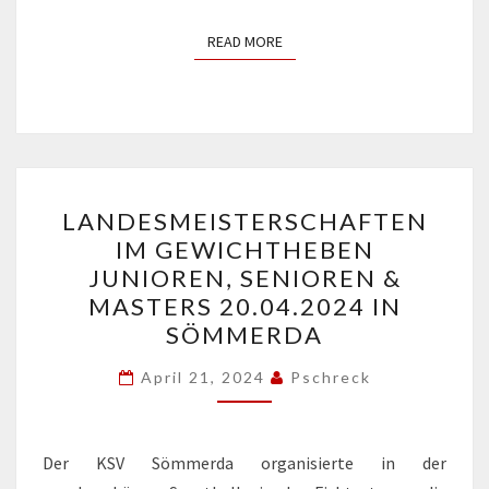
READ MORE
READ MORE
LANDESMEISTERSCHAFTE
LANDESMEISTERSCHAFTEN
IM
IM GEWICHTHEBEN
GEWICHTHEBEN
JUNIOREN, SENIOREN &
JUNIOREN,
MASTERS 20.04.2024 IN
SENIOREN
SÖMMERDA
&
MASTERS
April 21, 2024
Pschreck
20.04.2024
IN
Der KSV Sömmerda organisierte in der
SÖMMERDA