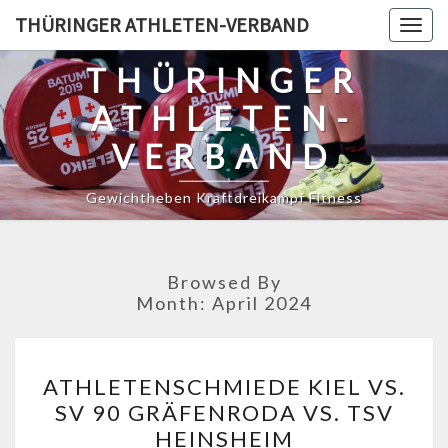
Skip
THÜRINGER ATHLETEN-VERBAND
Togg
to
navig
content
THÜRINGER
ATHLETEN-
VERBAND
Gewichtheben Kraftdreikampf Fitness
Browsed By
Month:
April 2024
ATHLETENSCHMIEDE
ATHLETENSCHMIEDE KIEL VS.
KIEL
SV 90 GRÄFENRODA VS. TSV
VS.
HEINSHEIM
SV