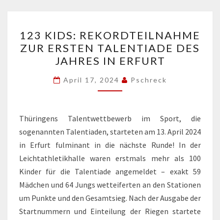
123
123 KIDS: REKORDTEILNAHME
KIDS:
ZUR ERSTEN TALENTIADE DES
REKORDTEILNAHME
JAHRES IN ERFURT
ZUR
ERSTEN
April 17, 2024
Pschreck
TALENTIADE
DES
JAHRES
Thüringens Talentwettbewerb im Sport, die
IN
sogenannten Talentiaden, starteten am 13. April 2024
ERFURT
in Erfurt fulminant in die nächste Runde! In der
Leichtathletikhalle waren erstmals mehr als 100
Kinder für die Talentiade angemeldet – exakt 59
Mädchen und 64 Jungs wetteiferten an den Stationen
um Punkte und den Gesamtsieg. Nach der Ausgabe der
Startnummern und Einteilung der Riegen startete