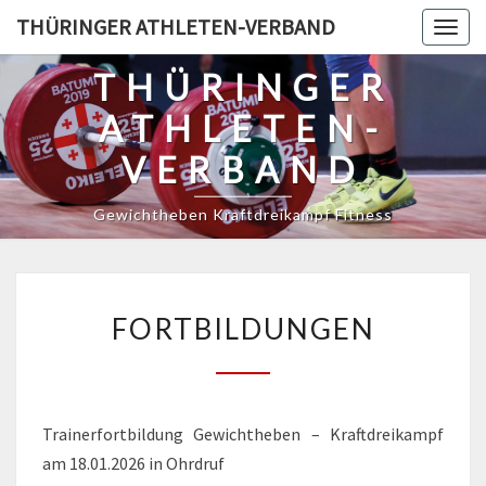
Skip
THÜRINGER ATHLETEN-VERBAND
Togg
to
navig
content
THÜRINGER
ATHLETEN-
VERBAND
Gewichtheben Kraftdreikampf Fitness
FORTBILDUNGEN
FORTBILDUNGEN
Trainerfortbildung Gewichtheben – Kraftdreikampf
am 18.01.2026 in Ohrdruf