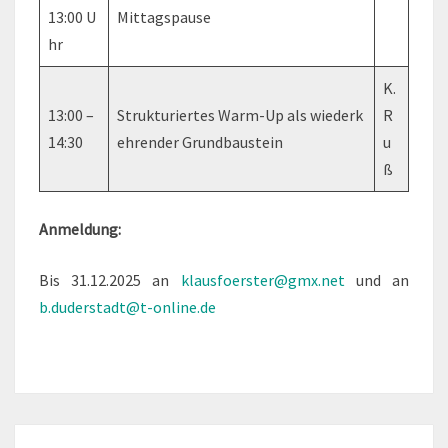
13:00 U
Mittagspause
hr
K.
13:00 –
Strukturiertes Warm-Up als wiederk
R
14:30
ehrender Grundbaustein
u
ß
Anmeldung:
Bis 31.12.2025 an
klausfoerster@gmx.net
und an
b.duderstadt@t-online.de