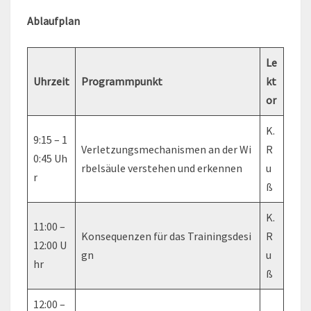
Ablaufplan
Le
Uhrzeit
Programmpunkt
kt
or
K.
9:15 – 1
Verletzungsmechanismen an der Wi
R
0:45 Uh
rbelsäule verstehen und erkennen
u
r
ß
K.
11:00 –
Konsequenzen für das Trainingsdesi
R
12:00 U
gn
u
hr
ß
12:00 –