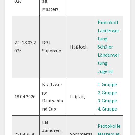
026
aft
Masters
Protokoll
Länderwer
tung
27.-28.03.2
DGJ
Haßloch
Schüler
026
Supercup
Länderwer
tung
Jugend
Kraftzwer
1. Gruppe
ge
2. Gruppe
18.04.2026
Leipzig
Deutschla
3. Gruppe
nd Cup
4. Gruppe
LM
Protokolle
Junioren,
25.04.2026
Sömmerda
Masterslig