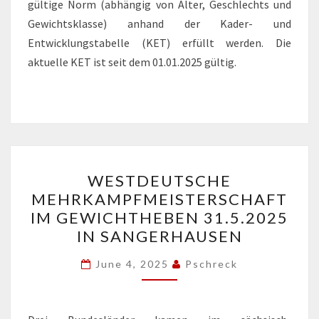
gültige Norm (abhängig von Alter, Geschlechts und
Gewichtsklasse) anhand der Kader- und
Entwicklungstabelle (KET) erfüllt werden. Die
aktuelle KET ist seit dem 01.01.2025 gültig.
WESTDEUTSCHE
WESTDEUTSCHE
MEHRKAMPFMEISTERSCH
MEHRKAMPFMEISTERSCHAFT
IM
IM GEWICHTHEBEN 31.5.2025
GEWICHTHEBEN
IN SANGERHAUSEN
31.5.2025
IN
June 4, 2025
Pschreck
SANGERHAUSEN