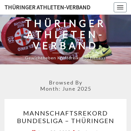
Skip
THÜRINGER ATHLETEN-VERBAND
Togg
to
navig
content
THÜRINGER
ATHLETEN-
VERBAND
Gewichtheben Kraftdreikampf Fitness
Browsed By
Month:
June 2025
MANNSCHAFTSREKORD
MANNSCHAFTSREKORD
BUNDESLIGA
BUNDESLIGA – THÜRINGEN
–
THÜRINGEN