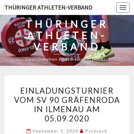
Skip
THÜRINGER ATHLETEN-VERBAND
Togg
to
navig
content
THÜRINGER
ATHLETEN-
VERBAND
Gewichtheben Kraftdreikampf Fitness
EINLADUNGSTURNIER
EINLADUNGSTURNIER
VOM
VOM SV 90 GRÄFENRODA
SV
IN ILMENAU AM
90
GRÄFENRODA
05.09.2020
IN
September 5, 2020
Pschreck
ILMENAU