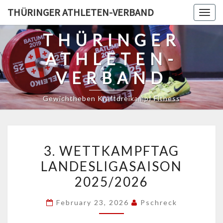
Skip
THÜRINGER ATHLETEN-VERBAND
Togg
to
navig
content
THÜRINGER
ATHLETEN-
VERBAND
Gewichtheben Kraftdreikampf Fitness
3.
3. WETTKAMPFTAG
WETTKAMPFTAG
LANDESLIGASAISON
LANDESLIGASAISON
2025/2026
2025/2026
February 23, 2026
Pschreck