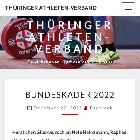
Skip
THÜRINGER ATHLETEN-VERBAND
Togg
to
navig
content
THÜRINGER
ATHLETEN-
VERBAND
Gewichtheben Kraftdreikampf Fitness
BUNDESKADER
BUNDESKADER 2022
2022
December 22, 2021
Pschreck
Herzlichen Glückwunsch an Nele Heinzmann, Raphael