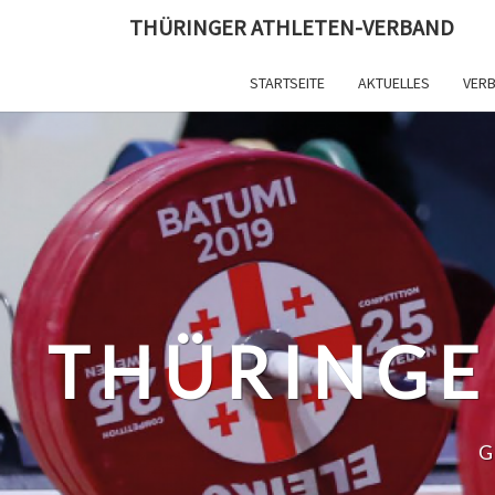
Skip
THÜRINGER ATHLETEN-VERBAND
to
content
STARTSEITE
AKTUELLES
VER
THÜRINGE
G