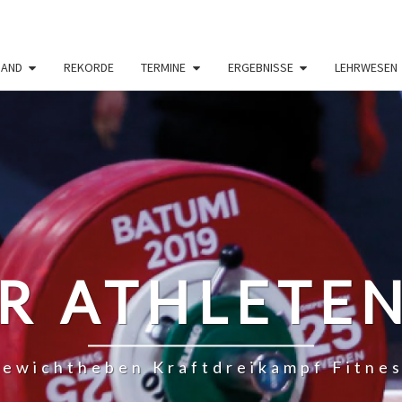
BAND
REKORDE
TERMINE
ERGEBNISSE
LEHRWESEN
R ATHLETE
ewichtheben Kraftdreikampf Fitne