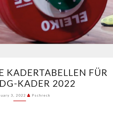
AKTUALISIERTE
E KADERTABELLEN FÜR
KADERTABELLEN
DG-KADER 2022
FÜR
DEN
BVDG-
nuary 3, 2022
Pschreck
KADER
2022