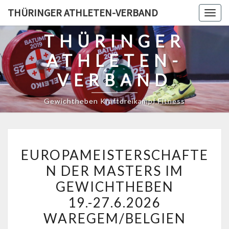
Skip
THÜRINGER ATHLETEN-VERBAND
Togg
to
navig
content
THÜRINGER
ATHLETEN-
VERBAND
Gewichtheben Kraftdreikampf Fitness
EUROPAMEISTERSCHAFT
EUROPAMEISTERSCHAFTE
DER
N DER MASTERS IM
MASTERS
GEWICHTHEBEN
IM
GEWICHTHEBEN
19.-27.6.2026
19.-27.6.2026
WAREGEM/BELGIEN
WAREGEM/BELGIEN