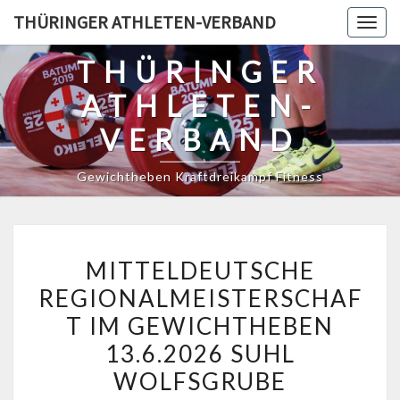
Skip
THÜRINGER ATHLETEN-VERBAND
Togg
to
navig
content
THÜRINGER
ATHLETEN-
VERBAND
Gewichtheben Kraftdreikampf Fitness
MITTELDEUTSCHE
MITTELDEUTSCHE
REGIONALMEISTERSCHAF
REGIONALMEISTERSCHAF
IM
T IM GEWICHTHEBEN
GEWICHTHEBEN
13.6.2026
13.6.2026 SUHL
SUHL
WOLFSGRUBE
WOLFSGRUBE