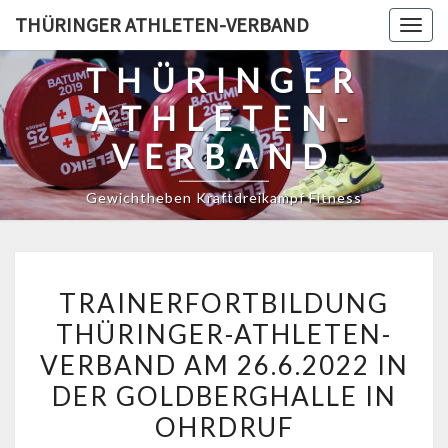
Skip
THÜRINGER ATHLETEN-VERBAND
Togg
to
navig
content
THÜRINGER
ATHLETEN-
VERBAND
Gewichtheben Kraftdreikampf Fitness
TRAINERFORTBILDUNG
TRAINERFORTBILDUNG
THÜRINGER-
THÜRINGER-ATHLETEN-
ATHLETEN-
VERBAND AM 26.6.2022 IN
VERBAND
AM
DER GOLDBERGHALLE IN
26.6.2022
OHRDRUF
IN