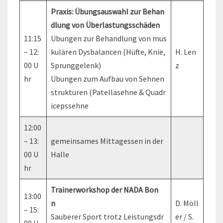
Praxis: Übungsauswahl zur Behan
dlung von Überlastungsschäden
11:15
Übungen zur Behandlung von mus
– 12:
kulären Dysbalancen (Hüfte, Knie,
H. Len
00 U
Sprunggelenk)
z
hr
Übungen zum Aufbau von Sehnen
strukturen (Patellasehne & Quadr
icepssehne
12:00
– 13:
gemeinsames Mittagessen in der
00 U
Halle
hr
Trainerworkshop der NADA Bon
13:00
n
D. Möll
– 15:
Sauberer Sport trotz Leistungsdr
er / S.