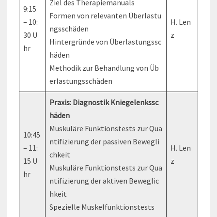
Ziel des Therapiemanuals
9:15
Formen von relevanten Überlastu
– 10:
H. Len
ngsschäden
30 U
z
Hintergründe von Überlastungssc
hr
häden
Methodik zur Behandlung von Üb
erlastungsschäden
Praxis: Diagnostik Kniegelenkssc
häden
Muskuläre Funktionstests zur Qua
10:45
ntifizierung der passiven Bewegli
– 11:
H. Len
chkeit
15 U
z
Muskuläre Funktionstests zur Qua
hr
ntifizierung der aktiven Beweglic
hkeit
Spezielle Muskelfunktionstests