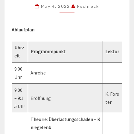
DER
May 4, 2022
Pschreck
GOLDBERGHALLE
IN
Ablaufplan
OHRDRUF
Uhrz
Programmpunkt
Lektor
eit
9:00
Anreise
Uhr
9:00
K. Förs
– 9:1
Eröffnung
ter
5 Uhr
Theorie: Überlastungsschäden – K
niegelenk