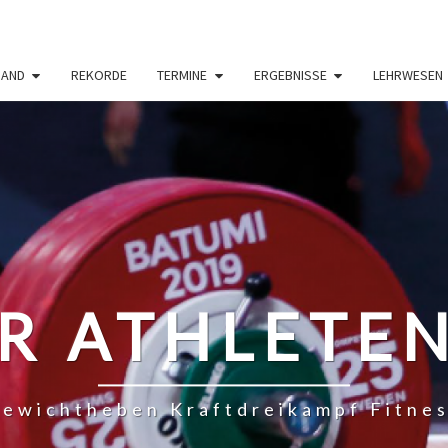
BAND
REKORDE
TERMINE
ERGEBNISSE
LEHRWESEN
R ATHLETE
ewichtheben Kraftdreikampf Fitne