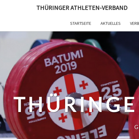
Skip
THÜRINGER ATHLETEN-VERBAND
to
content
STARTSEITE
AKTUELLES
VER
THÜRINGE
G