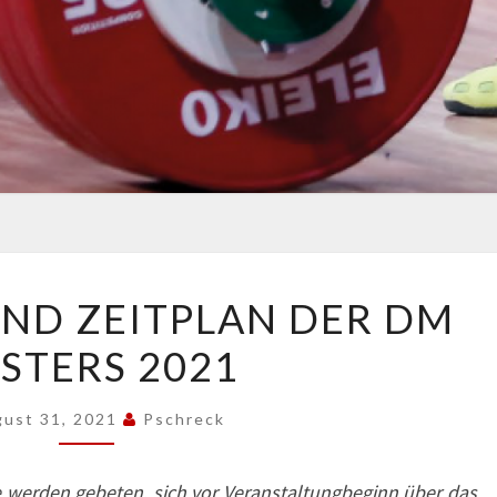
STARTLISTE
UND ZEITPLAN DER DM
UND
STERS 2021
ZEITPLAN
DER
DM
gust 31, 2021
Pschreck
MASTERS
2021
e werden gebeten, sich vor Veranstaltungbeginn über das