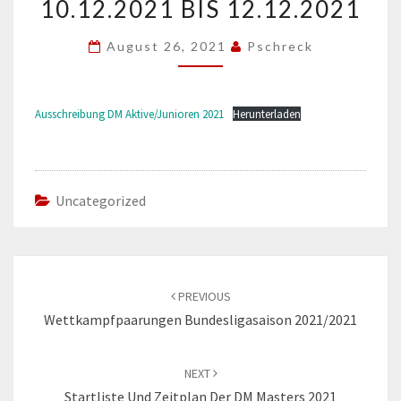
10.12.2021 BIS 12.12.2021
UND
JUNIORINNEN
August 26, 2021
Pschreck
VOM
10.12.2021
Ausschreibung DM Aktive/Junioren 2021
BIS
Herunterladen
12.12.2021
Uncategorized
Post
navigation
PREVIOUS
Wettkampfpaarungen Bundesligasaison 2021/2021
NEXT
Startliste Und Zeitplan Der DM Masters 2021