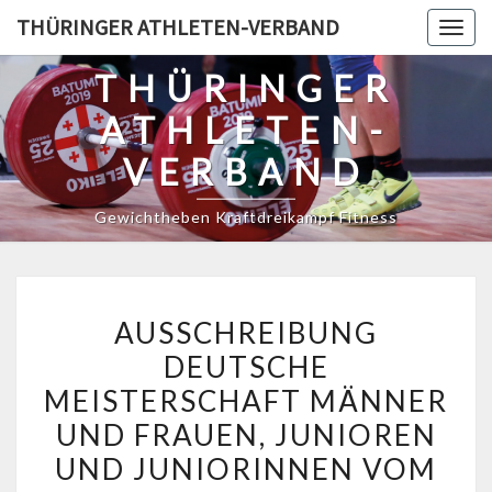
Skip
THÜRINGER ATHLETEN-VERBAND
Togg
to
navig
content
THÜRINGER
ATHLETEN-
VERBAND
Gewichtheben Kraftdreikampf Fitness
AUSSCHREIBUNG
AUSSCHREIBUNG
DEUTSCHE
DEUTSCHE
MEISTERSCHAFT
MEISTERSCHAFT MÄNNER
MÄNNER
UND
UND FRAUEN, JUNIOREN
FRAUEN,
UND JUNIORINNEN VOM
JUNIOREN