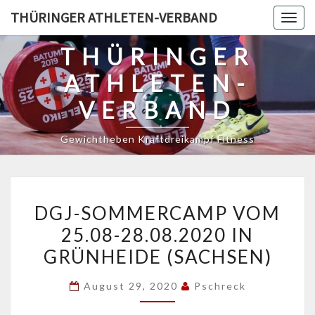
Skip
THÜRINGER ATHLETEN-VERBAND
Togg
to
navig
content
THÜRINGER
ATHLETEN-
VERBAND
Gewichtheben Kraftdreikampf Fitness
DGJ-
DGJ-SOMMERCAMP VOM
SOMMERCAMP
25.08-28.08.2020 IN
VOM
GRÜNHEIDE (SACHSEN)
25.08-
28.08.2020
August 29, 2020
Pschreck
IN
GRÜNHEIDE