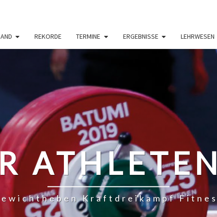
BAND
REKORDE
TERMINE
ERGEBNISSE
LEHRWESEN
R ATHLETE
ewichtheben Kraftdreikampf Fitne