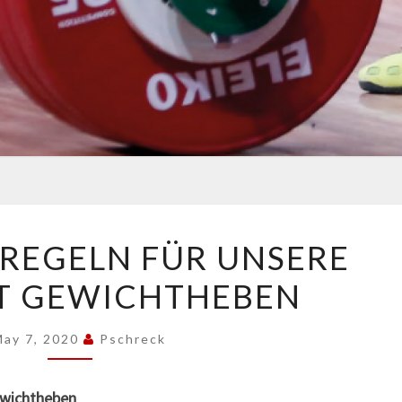
ÜBERGANGSREGELN
REGELN FÜR UNSERE
FÜR
T GEWICHTHEBEN
UNSERE
SPORTART
GEWICHTHEBEN
May 7, 2020
Pschreck
ewichtheben