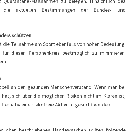
it Quarantäne-Maßnahmen zu belegen. Hinsichtlich des
iell die aktuellen Bestimmungen der Bundes- und
nders schützen
t die Teilnahme am Sport ebenfalls von hoher Bedeutung.
 für diesen Personenkreis bestmöglich zu minimieren.
ein.
n
 Appell an den gesunden Menschenverstand. Wenn man bei
at, sich über die möglichen Risiken nicht im Klaren ist,
lternativ eine risikofreie Aktivität gesucht werden.
en oben beschriebenen Händewaschen sollten folgende