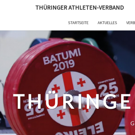
Skip
THÜRINGER ATHLETEN-VERBAND
to
content
STARTSEITE
AKTUELLES
VER
THÜRINGE
G