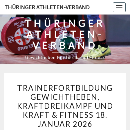
Skip
THÜRINGER ATHLETEN-VERBAND
Togg
to
navig
content
THÜRINGER
ATHLETEN-
VERBAND
Gewichtheben Kraftdreikampf Fitness
TRAINERFORTBILDUNG
TRAINERFORTBILDUNG
GEWICHTHEBEN,
GEWICHTHEBEN,
KRAFTDREIKAMPF
KRAFTDREIKAMPF UND
UND
KRAFT
KRAFT & FITNESS 18.
&
JANUAR 2026
FITNESS