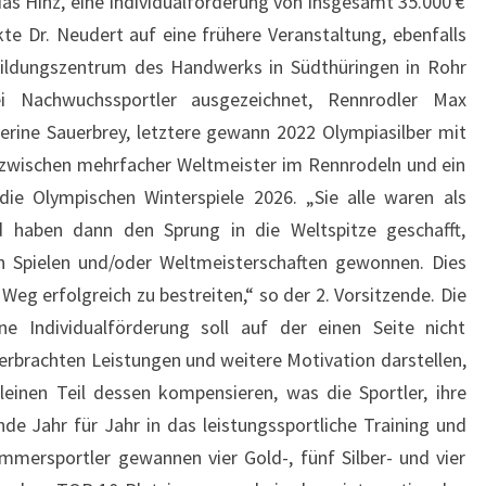
s Hinz, eine Individualförderung von insgesamt 35.000 €
kte Dr. Neudert auf eine frühere Veranstaltung, ebenfalls
ildungszentrum des Handwerks in Südthüringen in Rohr
i Nachwuchssportler ausgezeichnet, Rennrodler Max
erine Sauerbrey, letztere gewann 2022 Olympiasilber mit
inzwischen mehrfacher Weltmeister im Rennrodeln und ein
 die Olympischen Winterspiele 2026. „Sie alle waren als
d haben dann den Sprung in die Weltspitze geschafft,
en Spielen und/oder Weltmeisterschaften gewonnen. Dies
 Weg erfolgreich zu bestreiten,“ so der 2. Vorsitzende. Die
e Individualförderung soll auf der einen Seite nicht
 erbrachten Leistungen und weitere Motivation darstellen,
einen Teil dessen kompensieren, was die Sportler, ihre
nde Jahr für Jahr in das leistungssportliche Training und
mmersportler gewannen vier Gold-, fünf Silber- und vier