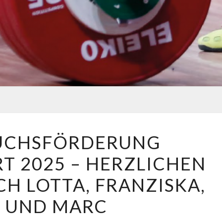
NACHWUCHSFÖRDERUNG
CHSFÖRDERUNG
SOMMERSPORT
 2025 – HERZLICHEN
2025
–
 LOTTA, FRANZISKA,
HERZLICHEN
E UND MARC
GLÜCKWUNSCH
LOTTA,