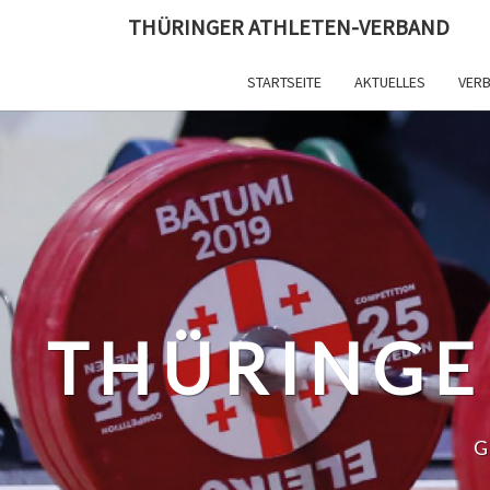
Skip
THÜRINGER ATHLETEN-VERBAND
to
content
STARTSEITE
AKTUELLES
VER
THÜRINGE
G