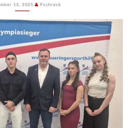
mber 13, 2025
Pschreck
FRANZISKA,
IVE
UND
MARC