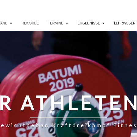
BAND
REKORDE
TERMINE
ERGEBNISSE
LEHRWESEN
R ATHLETE
ewichtheben Kraftdreikampf Fitne