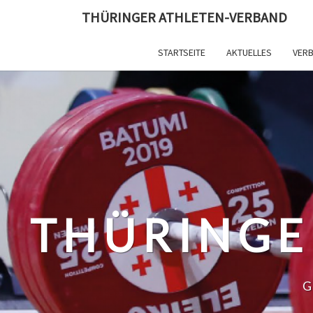
Skip
THÜRINGER ATHLETEN-VERBAND
to
content
STARTSEITE
AKTUELLES
VER
THÜRINGE
G