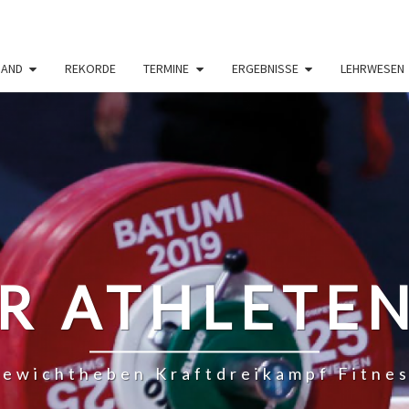
BAND
REKORDE
TERMINE
ERGEBNISSE
LEHRWESEN
R ATHLETE
ewichtheben Kraftdreikampf Fitne