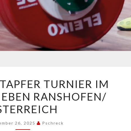
GÜNTHER
TAPFER TURNIER IM
STAPFER
EBEN RANSHOFEN/
TURNIER
IM
STERREICH
GEWICHTHEBEN
RANSHOFEN/
ember 26, 2025
Pschreck
ÖSTERREICH