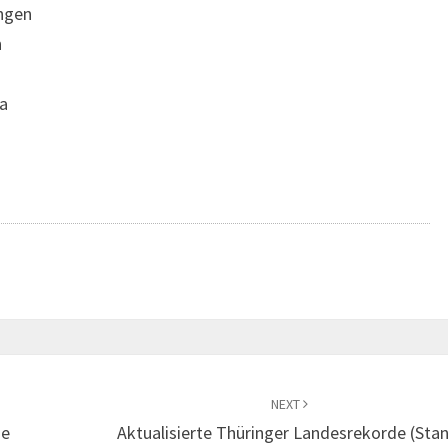
ingen
n
da
NEXT
de
Aktualisierte Thüringer Landesrekorde (Stan