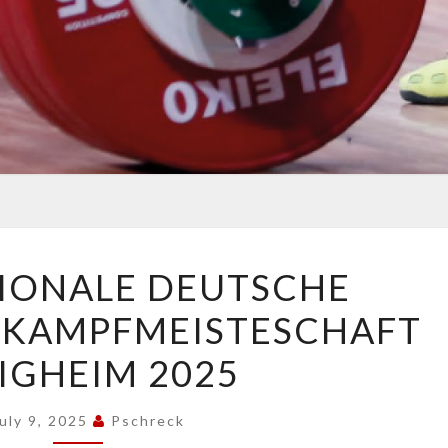
INTERNATIONALE
IONALE DEUTSCHE
DEUTSCHE
KAMPFMEISTESCHAFT
JUGENDMEHRKAMPFMEISTESCHAFT
OBRIGHEIM
IGHEIM 2025
2025
uly 9, 2025
Pschreck