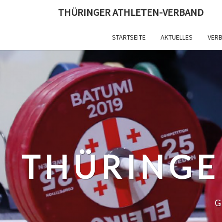
Skip
THÜRINGER ATHLETEN-VERBAND
to
content
STARTSEITE
AKTUELLES
VER
THÜRINGE
G