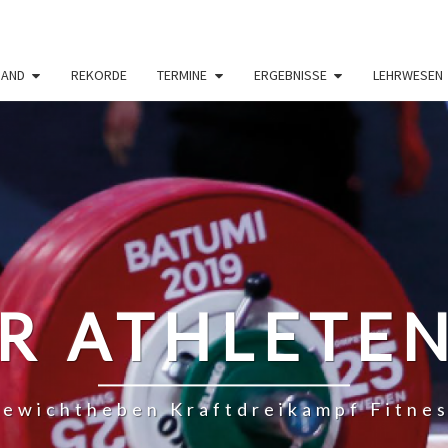
BAND
REKORDE
TERMINE
ERGEBNISSE
LEHRWESEN
R ATHLETE
ewichtheben Kraftdreikampf Fitne