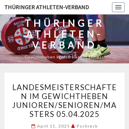
Skip
THÜRINGER ATHLETEN-VERBAND
Togg
to
navig
content
THÜRINGER
ATHLETEN-
VERBAND
Gewichtheben Kraftdreikampf Fitness
LANDESMEISTERSCHAFTE
LANDESMEISTERSCHAFTE
IM
N IM GEWICHTHEBEN
GEWICHTHEBEN
JUNIOREN/SENIOREN/MA
JUNIOREN/SENIOREN/MA
05.04.2025
STERS 05.04.2025
April 11, 2025
Pschreck