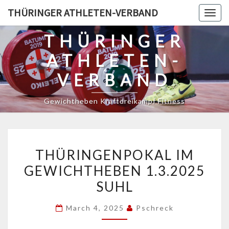
Skip
THÜRINGER ATHLETEN-VERBAND
Togg
to
navig
content
THÜRINGER
ATHLETEN-
VERBAND
Gewichtheben Kraftdreikampf Fitness
THÜRINGENPOKAL
THÜRINGENPOKAL IM
IM
GEWICHTHEBEN 1.3.2025
GEWICHTHEBEN
SUHL
1.3.2025
SUHL
March 4, 2025
Pschreck