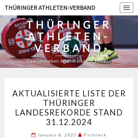
Skip
THÜRINGER ATHLETEN-VERBAND
Togg
to
navig
content
THÜRINGER
ATHLETEN-
VERBAND
Gewichtheben Kraftdreikampf Fitness
AKTUALISIERTE
AKTUALISIERTE LISTE DER
LISTE
THÜRINGER
DER
LANDESREKORDE STAND
THÜRINGER
LANDESREKORDE
31.12.2024
STAND
January 6, 2025
Pschreck
31.12.2024