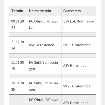
Termin
Heimatverein
Gastverein
09.11.20
KG Ohrdruf/Crawin
ESV Lok Mühlhause
24
kel
n
21.12.20
ASV Herbsleben
SV 90 Gräfenroda
24
11.01.20
KG Suhl/Schleusin
ASV Herbsleben
25
gen
25.01.20
KG Suhl/Schleusin
SV 90 Gräfenroda
25
gen
KG Ohrdruf/Crawin
ASV Herbsleben