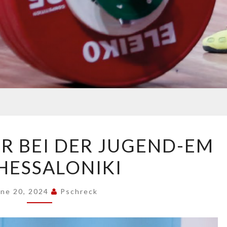
MARC
ER BEI DER JUGEND-EM
PFEIFFER
THESSALONIKI
BEI
DER
JUGEND-
une 20, 2024
Pschreck
EM
IN