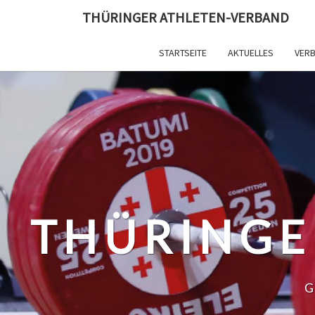
Skip
THÜRINGER ATHLETEN-VERBAND
to
content
STARTSEITE
AKTUELLES
VER
THÜRINGE
G