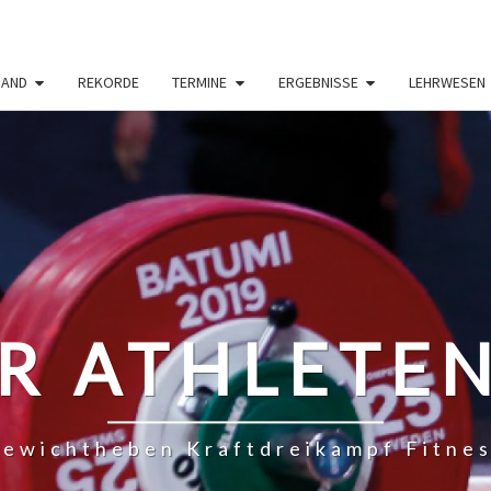
BAND
REKORDE
TERMINE
ERGEBNISSE
LEHRWESEN
R ATHLETE
ewichtheben Kraftdreikampf Fitne