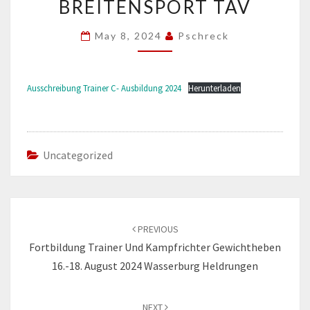
BREITENSPORT TAV
LEISTUNGS-
UND
May 8, 2024
Pschreck
BREITENSPORT
TAV
Ausschreibung Trainer C- Ausbildung 2024
Herunterladen
Uncategorized
Post
navigation
PREVIOUS
Fortbildung Trainer Und Kampfrichter Gewichtheben
16.-18. August 2024 Wasserburg Heldrungen
NEXT