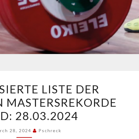
AKTUALISIERTE
SIERTE LISTE DER
LISTE
N MASTERSREKORDE
DER
DEUTSCHEN
D: 28.03.2024
MASTERSREKORDE
STAND:
rch 28, 2024
Pschreck
28.03.2024