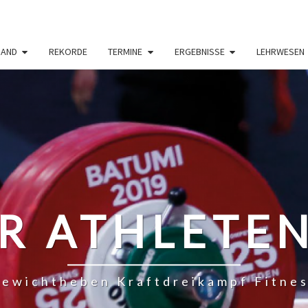
BAND
REKORDE
TERMINE
ERGEBNISSE
LEHRWESEN
R ATHLETE
ewichtheben Kraftdreikampf Fitne