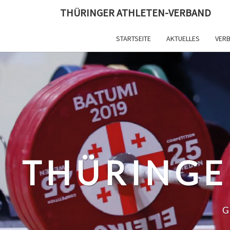
Skip
THÜRINGER ATHLETEN-VERBAND
to
content
STARTSEITE
AKTUELLES
VER
THÜRINGE
G