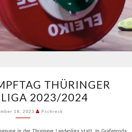
2.
MPFTAG THÜRINGER
WETTKAMPFTAG
LIGA 2023/2024
THÜRINGER
LANDESLIGA
2023/2024
mber 18, 2023
Pschreck
nung in der Thüringer Landesliga statt. In Gräfenroda