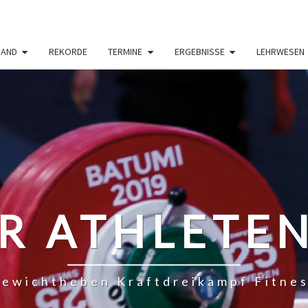
BAND
REKORDE
TERMINE
ERGEBNISSE
LEHRWESEN
R ATHLETE
ewichtheben Kraftdreikampf Fitne