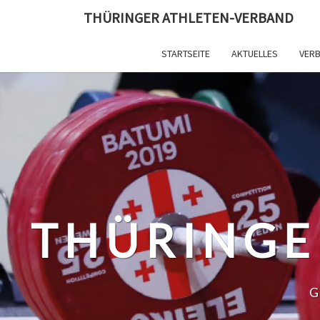
Skip
THÜRINGER ATHLETEN-VERBAND
to
content
STARTSEITE
AKTUELLES
VER
THÜRINGE
G