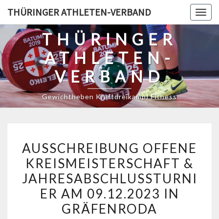
Skip
THÜRINGER ATHLETEN-VERBAND
Togg
to
navig
content
THÜRINGER
ATHLETEN-
VERBAND
Gewichtheben Kraftdreikampf Fitness
AUSSCHREIBUNG
AUSSCHREIBUNG OFFENE
OFFENE
KREISMEISTERSCHAFT &
KREISMEISTERSCHAFT
JAHRESABSCHLUSSTURNI
&
JAHRESABSCHLUSSTURNI
ER AM 09.12.2023 IN
AM
GRÄFENRODA
09.12.2023