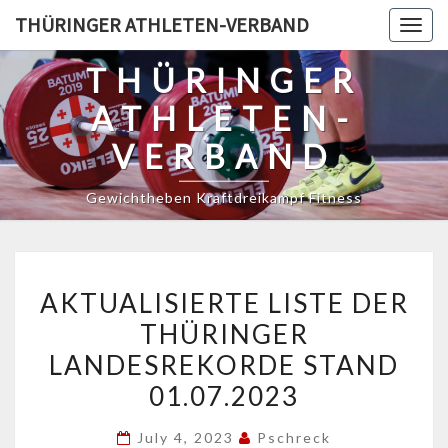
Skip
THÜRINGER ATHLETEN-VERBAND
Togg
to
navig
content
THÜRINGER
ATHLETEN-
VERBAND
Gewichtheben Kraftdreikampf Fitness
AKTUALISIERTE
AKTUALISIERTE LISTE DER
LISTE
THÜRINGER
DER
LANDESREKORDE STAND
THÜRINGER
LANDESREKORDE
01.07.2023
STAND
July 4, 2023
Pschreck
01.07.2023