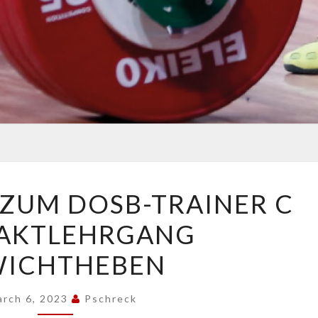
AUSBILDUNG
ZUM DOSB-TRAINER C
ZUM
AKTLEHRGANG
DOSB-
TRAINER
ICHTHEBEN
C
KOMPAKTLEHRGANG
arch 6, 2023
Pschreck
GEWICHTHEBEN