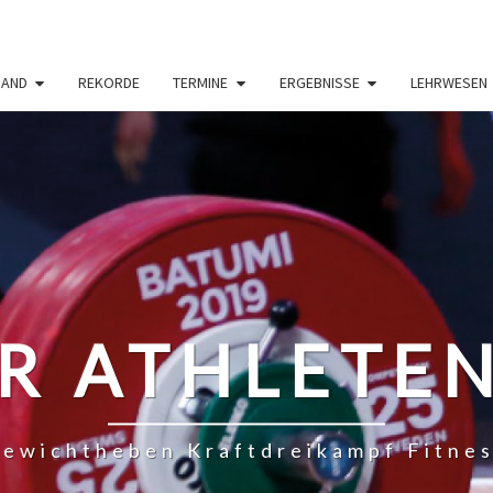
BAND
REKORDE
TERMINE
ERGEBNISSE
LEHRWESEN
R ATHLETE
ewichtheben Kraftdreikampf Fitne