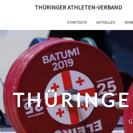
Skip
THÜRINGER ATHLETEN-VERBAND
to
content
STARTSEITE
AKTUELLES
VER
THÜRINGE
G