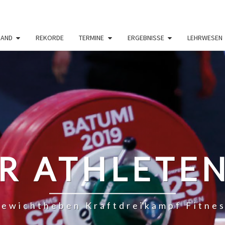
BAND
REKORDE
TERMINE
ERGEBNISSE
LEHRWESEN
R ATHLETE
ewichtheben Kraftdreikampf Fitne