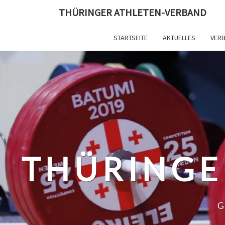
Skip
THÜRINGER ATHLETEN-VERBAND
to
content
STARTSEITE
AKTUELLES
VER
THÜRINGE
G