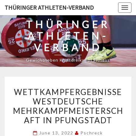
Skip
THÜRINGER ATHLETEN-VERBAND
Togg
to
navig
content
THÜRINGER
ATHLETEN-
VERBAND
Gewichtheben Kraftdreikampf Fitness
WETTKAMPFERGEBNISSE
WETTKAMPFERGEBNISSE
WESTDEUTSCHE
WESTDEUTSCHE
MEHRKAMPFMEISTERSCH
MEHRKAMPFMEISTERSCH
IN
PFUNGSTADT
AFT IN PFUNGSTADT
June 13, 2022
Pschreck