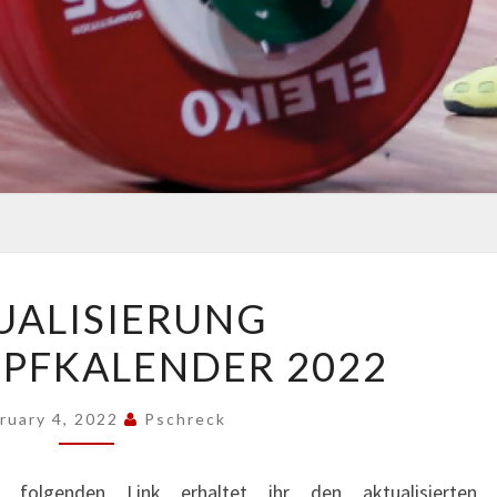
AKTUALISIERUNG
UALISIERUNG
WETTKAMPFKALENDER
PFKALENDER 2022
2022
ruary 4, 2022
Pschreck
 folgenden Link erhaltet ihr den aktualisierten