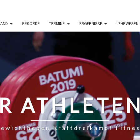
BAND
REKORDE
TERMINE
ERGEBNISSE
LEHRWESEN
R ATHLETE
ewichtheben Kraftdreikampf Fitne