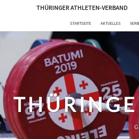
Skip
THÜRINGER ATHLETEN-VERBAND
to
content
STARTSEITE
AKTUELLES
VER
THÜRINGE
G