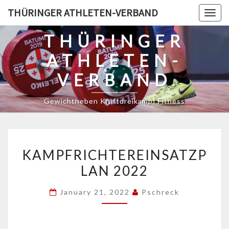
Skip
THÜRINGER ATHLETEN-VERBAND
Togg
to
navig
content
THÜRINGER
ATHLETEN-
VERBAND
Gewichtheben Kraftdreikampf Fitness
KAMPFRICHTEREINSATZP
KAMPFRICHTEREINSATZP
2022
LAN 2022
January 21, 2022
Pschreck