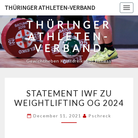
Skip
THÜRINGER ATHLETEN-VERBAND
Togg
to
navig
content
THÜRINGER
ATHLETEN-
VERBAND
Gewichtheben Kraftdreikampf Fitness
STATEMENT
STATEMENT IWF ZU
IWF
WEIGHTLIFTING OG 2024
ZU
WEIGHTLIFTING
December 11, 2021
Pschreck
OG
2024