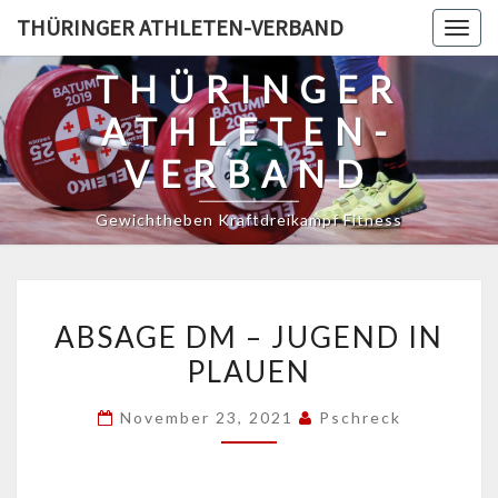
Skip
THÜRINGER ATHLETEN-VERBAND
Togg
to
navig
content
THÜRINGER
ATHLETEN-
VERBAND
Gewichtheben Kraftdreikampf Fitness
ABSAGE
ABSAGE DM – JUGEND IN
DM
PLAUEN
–
JUGEND
November 23, 2021
Pschreck
IN
PLAUEN