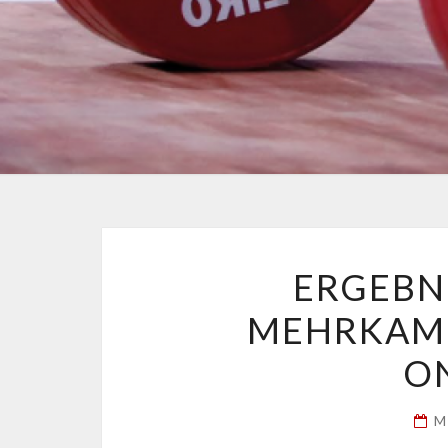
ERGEBN
MEHRKAM
ON
M