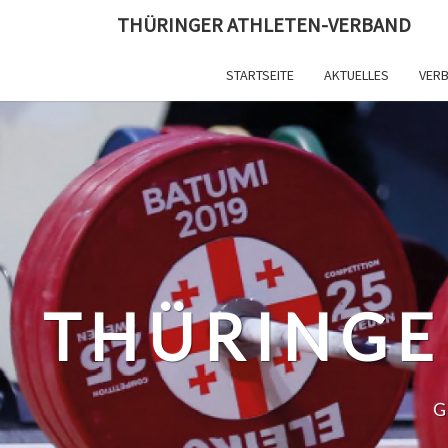
Skip
THÜRINGER ATHLETEN-VERBAND
to
content
STARTSEITE
AKTUELLES
VER
THÜRINGE
G