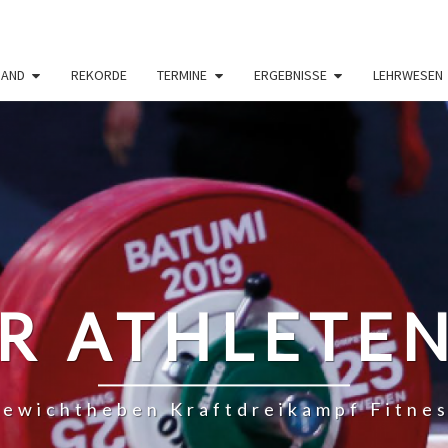
BAND
REKORDE
TERMINE
ERGEBNISSE
LEHRWESEN
R ATHLETE
ewichtheben Kraftdreikampf Fitne