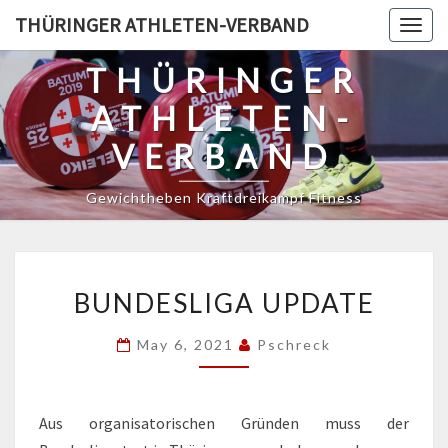
Skip
THÜRINGER ATHLETEN-VERBAND
Togg
to
navig
content
THÜRINGER
ATHLETEN-
VERBAND
Gewichtheben Kraftdreikampf Fitness
BUNDESLIGA
BUNDESLIGA UPDATE
UPDATE
May 6, 2021
Pschreck
Aus organisatorischen Gründen muss der