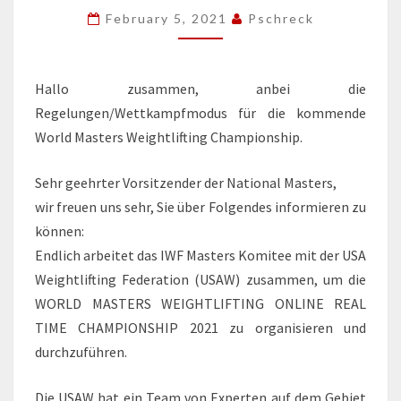
CHAMPIONSHIP
February 5, 2021
Pschreck
21
–
Hallo zusammen, anbei die
29
Regelungen/Wettkampfmodus für die kommende
MAY
World Masters Weightlifting Championship.
2021
VIA
Sehr geehrter Vorsitzender der National Masters,
ZOOM
wir freuen uns sehr, Sie über Folgendes informieren zu
können:
Endlich arbeitet das IWF Masters Komitee mit der USA
Weightlifting Federation (USAW) zusammen, um die
WORLD MASTERS WEIGHTLIFTING ONLINE REAL
TIME CHAMPIONSHIP 2021 zu organisieren und
durchzuführen.
Die USAW hat ein Team von Experten auf dem Gebiet