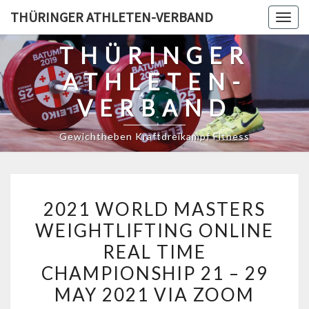
Skip
THÜRINGER ATHLETEN-VERBAND
Togg
to
navig
content
THÜRINGER
ATHLETEN-
VERBAND
Gewichtheben Kraftdreikampf Fitness
2021
2021 WORLD MASTERS
WORLD
WEIGHTLIFTING ONLINE
MASTERS
REAL TIME
WEIGHTLIFTING
ONLINE
CHAMPIONSHIP 21 – 29
REAL
MAY 2021 VIA ZOOM
TIME