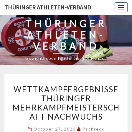
Skip
THÜRINGER ATHLETEN-VERBAND
Togg
to
navig
content
THÜRINGER
ATHLETEN-
VERBAND
Gewichtheben Kraftdreikampf Fitness
WETTKAMPFERGEBNISSE
WETTKAMPFERGEBNISSE
THÜRINGER
THÜRINGER
MEHRKAMPFMEISTERSCH
MEHRKAMPFMEISTERSCH
NACHWUCHS
AFT NACHWUCHS
October 27, 2020
Pschreck