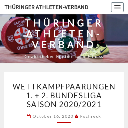
Skip
THÜRINGER ATHLETEN-VERBAND
Togg
to
navig
content
THÜRINGER
ATHLETEN-
VERBAND
Gewichtheben Kraftdreikampf Fitness
WETTKAMPFPAARUNGEN
WETTKAMPFPAARUNGEN
1.
1. + 2. BUNDESLIGA
+
SAISON 2020/2021
2.
BUNDESLIGA
October 16, 2020
Pschreck
SAISON
2020/2021