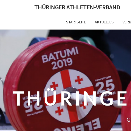
Skip
THÜRINGER ATHLETEN-VERBAND
to
content
STARTSEITE
AKTUELLES
VER
THÜRINGE
G