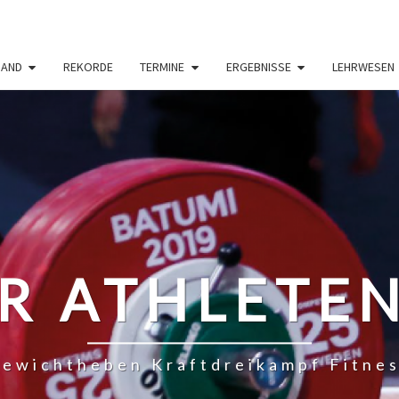
BAND
REKORDE
TERMINE
ERGEBNISSE
LEHRWESEN
R ATHLETE
ewichtheben Kraftdreikampf Fitne