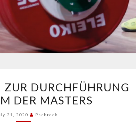
INFORMATION
N ZUR DURCHFÜHRUNG
ZUR
DM DER MASTERS
DURCHFÜHRUNG
EINER
DM
uly 21, 2020
Pschreck
DER
MASTERS